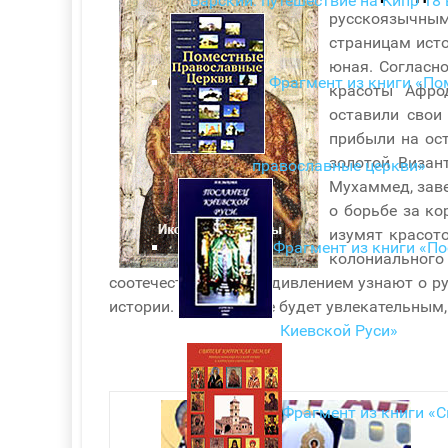
Барский: путешествие на Кипр 18 
русскоязычным
страницам исто
юная. Согласн
Фрагмент из книги «По
красоты Афро
оставили свои
прибыли на ос
золотой Визан
православные церкви»
Мухаммед, заве
о борьбе за к
изумят красот
Фрагмент из книги «П
колониального
соотечественники с удивлением узнают о р
истории. Путешествие будет увлекательным,
Киевской Руси»
Фрагмент из книги «