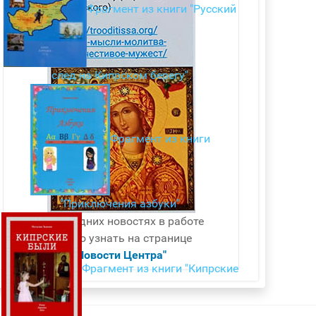
Фрагмент из книги "Русский
след на Кипрском берегу"
Фрагмент из книги
"Приключения азбуки"
О последних новостях в работе
можно узнать на странице
"Новости Центра"
Фрагмент из книги "Кипрские