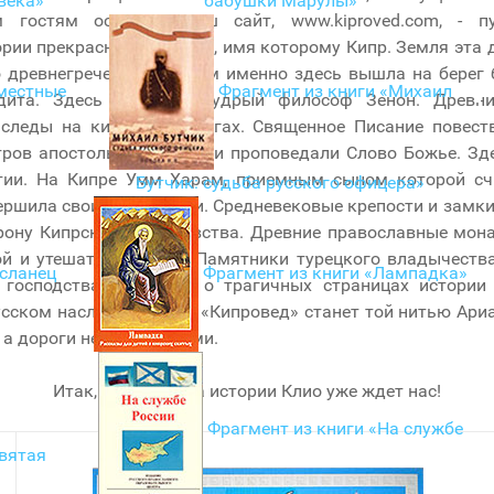
века»
бабушки Марулы»
 гостям острова. Наш сайт, www.kiproved.com, - п
рии прекрасного острова, имя которому Кипр. Земля эта 
о древнегреческим мифам именно здесь вышла на берег 
местные
Фрагмент из книги «Михаил
дита. Здесь родился мудрый философ Зенон. Древни
 следы на кипрских берегах. Священное Писание повеств
тров апостолы Христовы и проповедали Слово Божье. Зд
тии. На Кипре Умм Харам, приемным сыном которой сч
Бутчик: судьба русского офицера»
ршила свои земные дни. Средневековые крепости и замк
орону Кипрского королевства. Древние православные мон
ой и утешат молитвой. Памятники турецкого владычества
осланец
Фрагмент из книги «Лампадка»
 господства поведают о трагичных страницах истории
усском наследии Кипра. «Кипровед» станет той нитью Ар
 а дороги неизведанными.
Итак, в путь! Муза истории Клио уже ждет нас!
Фрагмент из книги «На службе
Святая