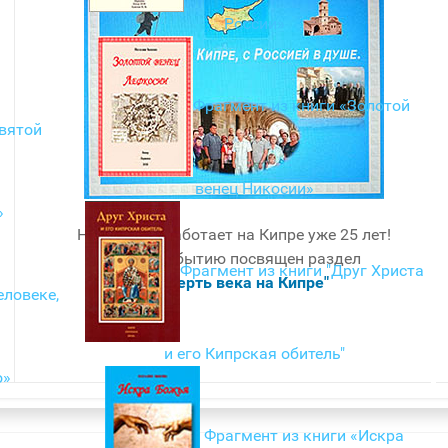
России»
Фрагмент из книги «Золотой
Святой
венец Никосии»
»
Наш Центр работает на Кипре уже 25 лет!
Этому событию посвящен раздел
Фрагмент из книги "Друг Христа
"Четверть века на Кипре"
еловеке,
и его Кипрская обитель"
о»
Фрагмент из книги «Искра