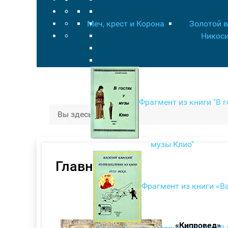
Меч, крест и Корона
Золотой 
Никос
Фрагмент из книги "В г
Вы здесь:
Главная
музы Клио"
Главная
Фрагмент из книги «В
«Кипровед»
-