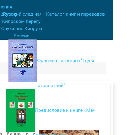
нения
 долину
Русский след на
Каталог книг и переводов
Кипрском берегу
р
Служение Кипру и
России
Фрагмент из книги "Годы
странствий"
Предисловие к книге «Меч,
а Кипре, и к