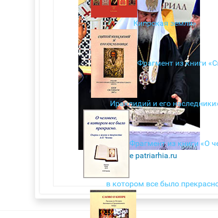
Кипрская земля»
Фрагмент из книги «
Ираклидий и его наследники
Фрагмент из книги «О ч
На сайте patriarhia.ru
в котором все было прекрасн