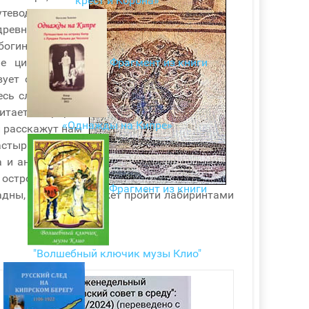
крест и Корона»
утеводитель по
древняя и вечно
богиня любви и
Фрагмент из книги
е цивилизации
ует о том, как
есь слышно эхо
итается пророк
«Однажды на Кипре»
и расскажут нам
астыри и храмы
 и английского
 острова. Наши
Фрагмент из книги
иадны, которая поможет пройти лабиринтами
"Волшебный ключик музы Клио"