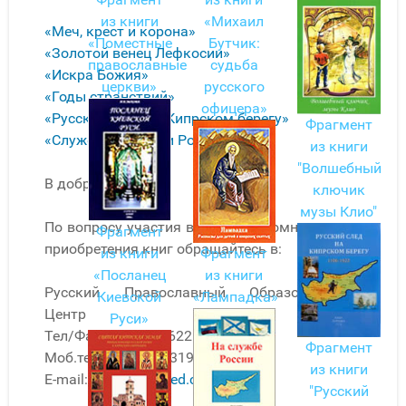
из книги
«Михаил
«Меч, крест и корона»
«Поместные
Бутчик:
«Золотой венец Лефкосии»
православные
судьба
«Искра Божия»
церкви»
русского
«Годы странствий»
офицера»
«Русский след на Кипрском берегу»
Фрагмент
«Служение Кипру и России»
.
из книги
"Волшебный
В добрый час!
ключик
музы Клио"
По вопросу участия в наших паломничествах и
Фрагмент
приобретения книг обращайтесь в:
из книги
Фрагмент
«Посланец
из книги
Русский Православный Образовательный
Киевской
«Лампадка»
Центр
Руси»
Тел/Факс.- 357-24-622548.
Фрагмент
Моб.тел. - 357-99-831916.
из книги
E-mail:
roec@kiproved.com
"Русский