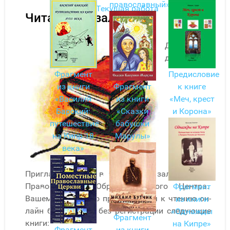
православный»
Текущая работа
Читальный зал
Дорогие
друзья!
Фрагмент
Предисловие
из книги
Фрагмент
к книге
«Василий
из книги
«Меч, крест
Барский:
«Сказки
и Корона»
путешествие
бабушки
на Кипр 18
Марулы»
века»
Приглашаем вас в читальный зал Русского
Православного Образовательного Центра.
Фрагмент
Вашему вниманию предлагаются к чтению он-
из книги
лайн бесплатно и без регистрации следующие
«Однажды
Фрагмент
книги:
на Кипре»
Фрагмент
из книги