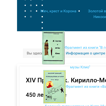
Меч, крест и Корона
Золотой 
Никос
Фрагмент из книги "В г
Вы здесь:
Главная
Информация о центре
музы Клио"
XIV Праздник. Кирилло-М
Фрагмент из книги «В
450 лет Азбуке