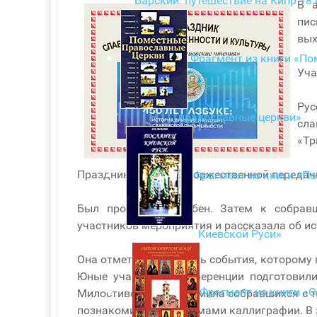
Барский: путешествие на Кипр 18 
В а
пис
вых
Фрагмент из книги «По
Уча
Рус
православные церкви»
сла
«Тр
Праздник начался с торжественной передач
Фрагмент из книги «П
Был проведен молебен. Затем к собрав
участников мероприятия и рассказала об ис
Киевской Руси»
Она отметила важность события, которому 
Юные участники конференции подготовили
Фрагмент из книги «
Милостивого, познакомила собравшихся с те
познакомились с приемами каллиграфии. В 