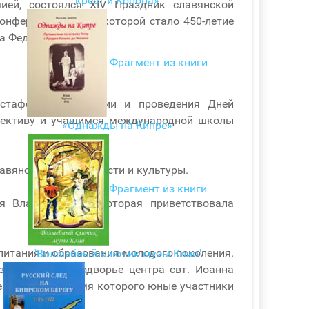
крест и Корона»
ией, состоялся XIV Праздник славянской
нференции, темой которой стало 450-летие
а Федорова.
Фрагмент из книги
эстафету организации и проведения Дней
ллективу и учащимся международной школы
«Однажды на Кипре»
авянской письменности и культуры.
Фрагмент из книги
 Владимировна, которая приветствовала
питания и образования молодого поколения.
"Волшебный ключик музы Клио"
вернутая на подворье центра свт. Иоанна
ер-класс, во время которого юные участники