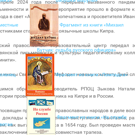
века»
бабушки Марулы»
преле 2024 года после перерыва, вызванного пандем
ьменности и культуры. Мероприятие прошло в формате ко
ода в свет «АЗБУКИ» первопечатника и просветителя Иван
местные
Фрагмент из книги «Михаил
стниками стали все русскоязычные школы Кипра.
ский православный образовательный центр передал 
Бутчик: судьба русского офицера»
вянской письменности и культуры педагогическому ко
инити».
и иконы Свв. Кирилла и Мефодия новому комитету Дней сл
осланец
Фрагмент из книги «Лампадка»
шимся обратилась руководитель РПОЦ Зыкова Наталия
тории проведения праздника на Кипре и в России.
посвящен праздник для православных народов в деле вос
Фрагмент из книги «На службе
 доклады и художественные выступления. Выставка, раз
Святая
м, как выглядела азбука в 1654 году. Был проведен маст
заключении состоялась совместная трапеза.