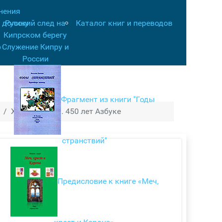
нения
 долину
Русский след на
Каталог книг и переводов
Кипрском берегу
р
Служение Кипру и
России
Фрагмент из книги "Годы
XIV Праздник. 450 лет Азбуке
странствий"
Предисловие к книге «Меч,