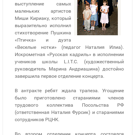
выступление самых
маленьких артистов
Миши Кириаку, который
выразительно исполнил
стихотворение Пушкина
«Птичка» и дуэта
«Веселые нотки» (педагог Наталия Илиа).
Искрометная «Русская кадриль» в исполнении
учеников школы L.I.T.C. (художественный
руководитель Марина Андриашина) достойно
завершила первое отделение концерта.
В антракте ребят ждала трапеза. Угощение
было приготовлено стараниями членов
трудового коллектива Посольства РФ
(ответственная Наталия Фурсик) и стараниями
сотрудников РЦНК.
Во втором отделении концерта состоялся