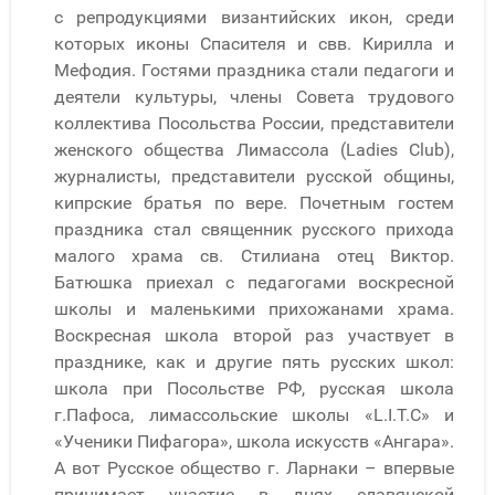
с репродукциями византийских икон, среди
которых иконы Спасителя и свв. Кирилла и
Мефодия. Гостями праздника стали педагоги и
деятели культуры, члены Совета трудового
коллектива Посольства России, представители
женского общества Лимассола (Ladies Club),
журналисты, представители русской общины,
кипрские братья по вере. Почетным гостем
праздника стал священник русского прихода
малого храма св. Стилиана отец Виктор.
Батюшка приехал с педагогами воскресной
школы и маленькими прихожанами храма.
Воскресная школа второй раз участвует в
празднике, как и другие пять русских школ:
школа при Посольстве РФ, русская школа
г.Пафоса, лимассольские школы «L.I.T.C» и
«Ученики Пифагора», школа искусств «Ангара».
А вот Русское общество г. Ларнаки – впервые
принимает участие в днях славянской