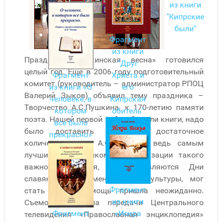
из книги
"Кипрские
были"
Фрагмент
из книги
Праздник «Пушкинская весна» готовился
"Друг
целый год. Еще в 2006 году подготовительный
Фрагмент
Христа и
комитет (руководитель – администратор РПОЦ
из книги «О
его
Валерий Зыков) объявил тему праздника –
человеке, в
Кипрская
Творчество А.С.Пушкина, к 170-летию памяти
котором
обитель"
поэта. Нашей первой заботой стали книги, надо
все было
было доставить на Кипр достаточное
прекрасно»
количество книг А.С.Пушкина, ведь самым
лучшим помощником в организации такого
важного события, каким являются Дни
славянской письменности и культуры, мог
Фрагмент
стать Поэт. Помощь пришла неожиданно.
из книги
Съемочная группа передачи Центрального
Фрагмент
«Искра
телевидения «Православная энциклопедия»