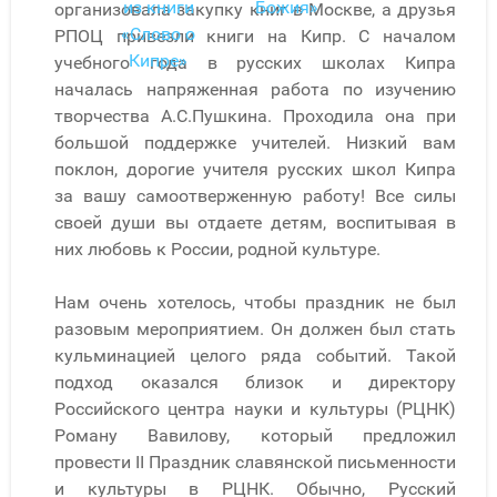
из книги
Божия»
организовала закупку книг в Москве, а друзья
«Слово о
РПОЦ привезли книги на Кипр. С началом
Кипре»
учебного года в русских школах Кипра
началась напряженная работа по изучению
творчества А.С.Пушкина. Проходила она при
большой поддержке учителей. Низкий вам
поклон, дорогие учителя русских школ Кипра
за вашу самоотверженную работу! Все силы
своей души вы отдаете детям, воспитывая в
них любовь к России, родной культуре.
Нам очень хотелось, чтобы праздник не был
разовым мероприятием. Он должен был стать
кульминацией целого ряда событий. Такой
подход оказался близок и директору
Российского центра науки и культуры (РЦНК)
Роману Вавилову, который предложил
провести II Праздник славянской письменности
и культуры в РЦНК. Обычно, Русский