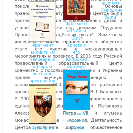
из книги
поколения дисциплины, как “Основы
"Кипрские
православной культуры”. Силами Центра были
были"
проведены два слёта православных детей и
Фрагмент
учащейся молодёжи под девизом: “Будущее
из книги
Православия в надёжных руках”. Заметным
"Друг
явлением в жизни православного общества
Фрагмент
Христа и
стало его участие в международных
из книги «О
его
мероприятиях и проектах. В 2003 году Русский
человеке, в
Кипрская
православный образовательный центр
котором
обитель"
совместно с посольствами России и Украины
все было
провёл научную конференцию в
прекрасно»
ознаменование 300-летия со дня рождения
просветителя и путешественника В. Г. Барского.
В 2004 году состоялись Дни православного
единства, посвящённые памяти Патриарха
Александрийского Петра VII и игумена
Фрагмент
монастыря Махера — Арсения. Деятельность
из книги
Центра получила широкое общественное
Фрагмент
«Искра