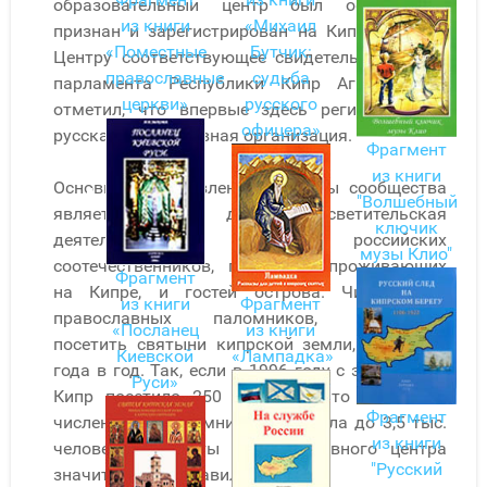
образовательный центр был официально
из книги
«Михаил
признан и зарегистрирован на Кипре. Вручая
«Поместные
Бутчик:
Центру соответствующее свидетельство, член
православные
судьба
парламента Республики Кипр Агис Агапиу
церкви»
русского
отметил, что впервые здесь регистрируется
офицера»
русская православная организация.
Фрагмент
из книги
Основным направлением работы сообщества
"Волшебный
является духовно-просветительская
ключик
деятельность среди российских
музы Клио"
соотечественников, постоянно проживающих
Фрагмент
на Кипре, и гостей острова. Численность
из книги
Фрагмент
православных паломников, желающих
«Посланец
из книги
посетить святыни кипрской земли, растёт из
Киевской
«Лампадка»
года в год. Так, если в 1996 году с этой целью
Руси»
Кипр посетило 250 верующих, то в 2004 г.
Фрагмент
численность паломников возросла до 3,5 тыс.
из книги
человек, и работы у православного центра
"Русский
значительно прибавилось.