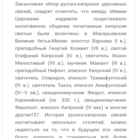
Заканчивая обзор русско-кипрских церковных
связей, следует отметить, что между обеими
Церквами издревле существовало
молитвенное общение; почитаемые кипрские
святые были включены в Макарьевские
Великие Четьи-Минеи: апостол Варнава (I в.),
преподобный Георгий Хозевит (VII в.), святой
Епифаний Кипрский (IV в.), святитель Иоанн
Милостивый (VII в.), мученик Мамант (III в.),
преподобный Нифонт, епископ Кипрский (IV в.),
святитель Спиридон, епископ Тримифунтский
(IV в.), святитель Тихон, епископ Амафунтский
(IV–V вв.), священномученик Феодот, епископ
Киринейский (ок. 320 г.), священномученик
Ферапонт, епископ Кипрский (IV век) и многие
другие157. История русско-кипрских связей
насчитывает несколько столетий; можно
надеяться на то, что в будущем эти связи
будут крепнуть и становиться всё более