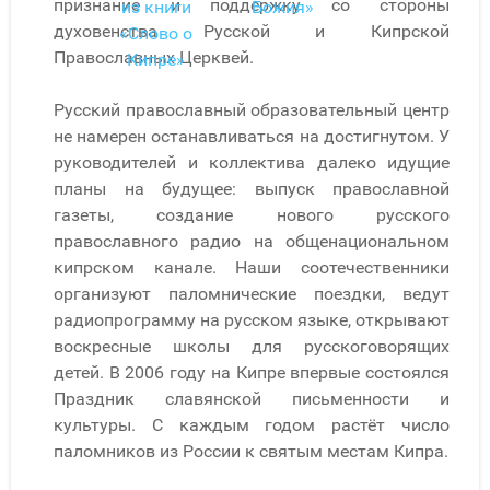
признание и поддержку со стороны
из книги
Божия»
духовенства Русской и Кипрской
«Слово о
Православных Церквей.
Кипре»
Русский православный образовательный центр
не намерен останавливаться на достигнутом. У
руководителей и коллектива далеко идущие
планы на будущее: выпуск православной
газеты, создание нового русского
православного радио на общенациональном
кипрском канале. Наши соотечественники
организуют паломнические поездки, ведут
радиопрограмму на русском языке, открывают
воскресные школы для русскоговорящих
детей. В 2006 году на Кипре впервые состоялся
Праздник славянской письменности и
культуры. С каждым годом растёт число
паломников из России к святым местам Кипра.